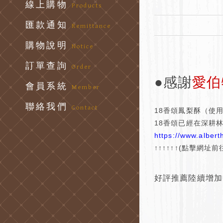
線上購物
Products
匯款通知
Remittance
購物說明
Notice
訂單查詢
Order
●感謝
愛伯
會員系統
Member
聯絡我們
Contact
18香頌鳳梨酥（使
18香頌已經在深耕
https://www.alber
↑↑↑↑↑↑(點擊網址前往
好評推薦陸續增加